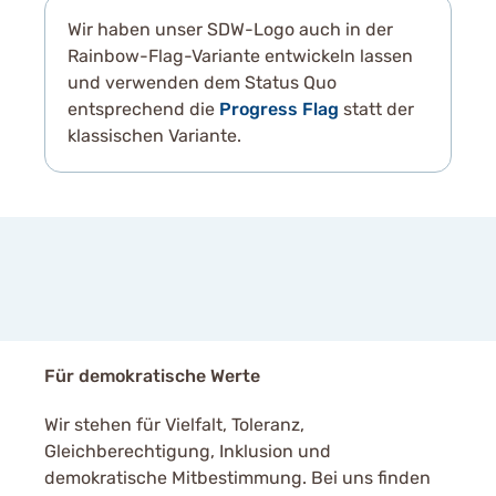
Wir haben unser SDW-Logo auch in der
Rainbow-Flag-Variante entwickeln lassen
und verwenden dem Status Quo
entsprechend die
Progress Flag
statt der
klassischen Variante.
Mit dem Aufruf des Videos
erklären Sie sich
einverstanden, dass Ihre
Daten an youtube
Für demokratische Werte
übermittelt werden und das
Sie die
Datenschutzbestimmungen
Wir stehen für Vielfalt, Toleranz,
gelesen haben.
Gleichberechtigung, Inklusion und
demokratische Mitbestimmung. Bei uns finden
Akzeptieren